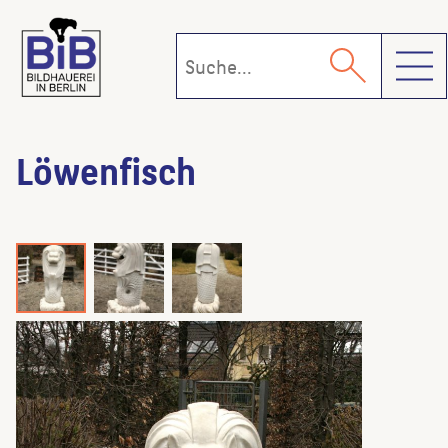
Toggl
Löwenfisch