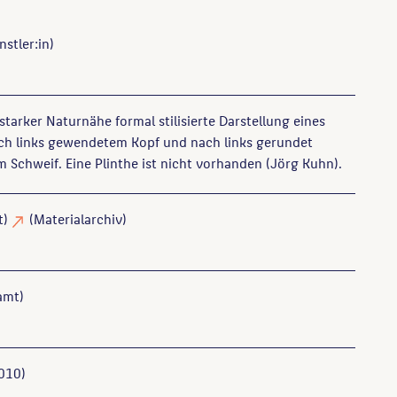
stler:in)
starker Naturnähe formal stilisierte Darstellung eines
ch links gewendetem Kopf und nach links gerundet
chweif. Eine Plinthe ist nicht vorhanden (Jörg Kuhn).
t)
(Materialarchiv)
amt)
010)