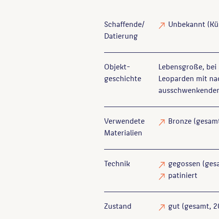
Schaffende/
Unbekannt
(Kün
Datierung
Objekt­
Lebensgroße, bei 
geschichte
Leoparden mit na
ausschwenkendem S
Verwendete
Bronze
(gesam
Materialien
Technik
gegossen
(ges
patiniert
Zustand
gut
(gesamt, 2