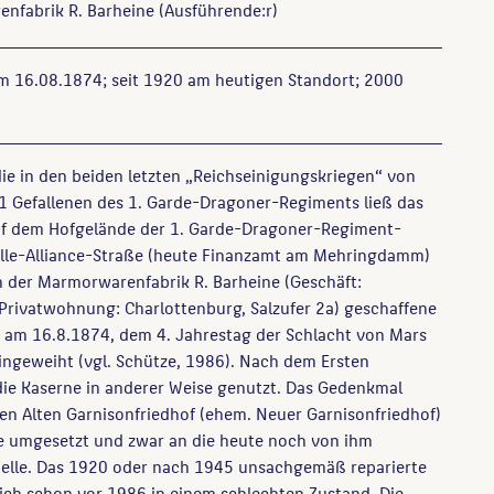
nfabrik R. Barheine
(Ausführende:r)
m 16.08.1874; seit 1920 am heutigen Standort; 2000
ie in den beiden letzten „Reichseinigungskriegen“ von
 Gefallenen des 1. Garde-Dragoner-Regiments ließ das
auf dem Hofgelände der 1. Garde-Dragoner-Regiment-
elle-Alliance-Straße (heute Finanzamt am Mehringdamm)
n der Marmorwarenfabrik R. Barheine (Geschäft:
Privatwohnung: Charlottenburg, Salzufer 2a) geschaffene
m 16.8.1874, dem 4. Jahrestag der Schlacht von Mars
 eingeweiht (vgl. Schütze, 1986). Nach dem Ersten
die Kaserne in anderer Weise genutzt. Das Gedenkmal
n Alten Garnisonfriedhof (ehem. Neuer Garnisonfriedhof)
e umgesetzt und zwar an die heute noch von ihm
lle. Das 1920 oder nach 1945 unsachgemäß reparierte
ich schon vor 1986 in einem schlechten Zustand. Die