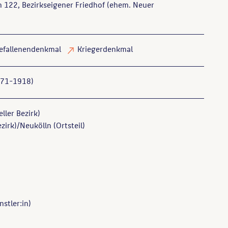
122, Bezirkseigener Friedhof (ehem. Neuer
efallenendenkmal
Kriegerdenkmal
871-1918)
ller Bezirk)
zirk)/Neukölln (Ortsteil)
stler:in)