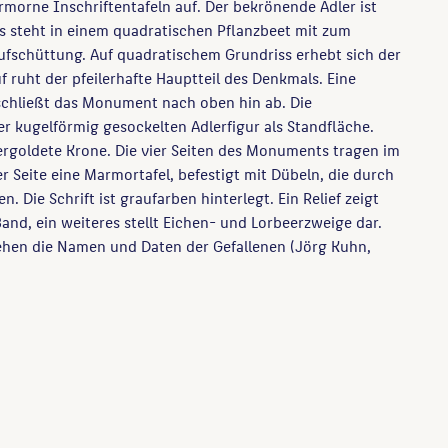
morne Inschriftentafeln auf. Der bekrönende Adler ist
s steht in einem quadratischen Pflanzbeet mit zum
fschüttung. Auf quadratischem Grundriss erhebt sich der
f ruht der pfeilerhafte Hauptteil des Denkmals. Eine
schließt das Monument nach oben hin ab. Die
r kugelförmig gesockelten Adlerfigur als Standfläche.
vergoldete Krone. Die vier Seiten des Monuments tragen im
er Seite eine Marmortafel, befestigt mit Dübeln, die durch
. Die Schrift ist graufarben hinterlegt. Ein Relief zeigt
and, ein weiteres stellt Eichen- und Lorbeerzweige dar.
tehen die Namen und Daten der Gefallenen (Jörg Kuhn,