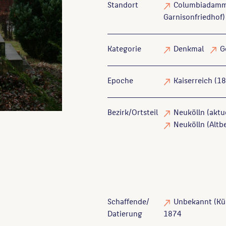
Standort
Columbiadamm 
Garnisonfriedhof)
Kategorie
Denkmal
G
Epoche
Kaiserreich (1
Bezirk/Ortsteil
Neukölln (aktue
Neukölln (Altbe
Schaffende/
Unbekannt
(Kün
Datierung
1874