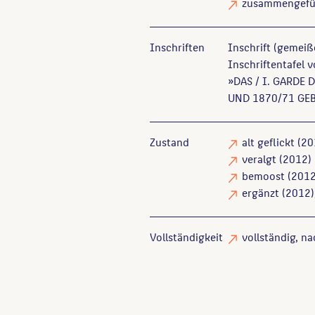
zusammengefü
Inschriften
Inschrift (gemeiße
Inschriftentafel 
»DAS / I. GARDE 
UND 1870/71 GE
Zustand
alt geflickt
(20
veralgt
(2012)
bemoost
(2012
ergänzt
(2012),
Vollständigkeit
vollständig
, n