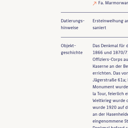
Fa. Marmorware
Datierungs­
Ersteinweihung a
hinweise
saniert
Objekt­
Das Denkmal für d
geschichte
1866 und 1870/71
Offiziers-Corps 
Kaserne an der B
errichten. Das vo
Jägerstraße 61a; 
Monument wurde a
la Tour, feierlich
Weltkrieg wurde 
wurde 1920 auf de
an der Hasenheid
eingenommene Ste
Denkmal befand s