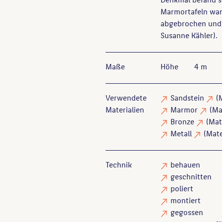
Marmortafeln ware
abgebrochen und 
Susanne Kähler).
Maße
Höhe
4 m
Verwendete
Sandstein
(
Materialien
Marmor
(Ma
Bronze
(Mat
Metall
(Mate
Technik
behauen
geschnitten
poliert
montiert
gegossen