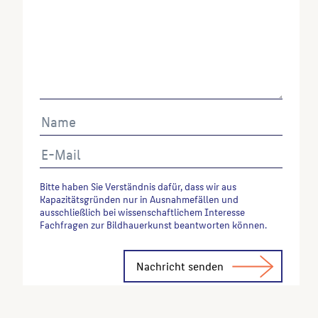
Berlin, Berlin, 1990, S. 154.
Badstübner-Gröger, Sibylle
: Dehio: Handbuch der
deutschen Kunstdenkmäler: Berlin, München,
2000, S. 452-454.
Wenn Sie einzelne Inhalte von dieser Website
verwenden möchten, zitieren Sie bitte wie folgt:
Autor*in des Beitrages, Werktitel, URL, Datum des
Abrufes.
Bitte haben Sie Verständnis dafür, dass wir aus
Kapazitätsgründen nur in Ausnahmefällen und
ausschließlich bei wissenschaftlichem Interesse
Fachfragen zur Bildhauerkunst beantworten können.
Alternative: