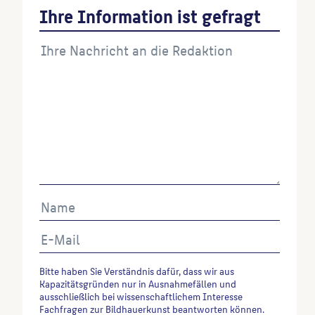
Ihre Information ist gefragt
Starck : (1866 - 1939) ; Leben und Werk, Frankfurt
am Main, 1993, S. 105-107. 388-389, Kat.-Nr. 94
und Abb. 45 (mit älterer Literatur).
Wenn Sie einzelne Inhalte von dieser Website
verwenden möchten, zitieren Sie bitte wie folgt:
Autor*in des Beitrages, Werktitel, URL, Datum des
Abrufes.
Bitte haben Sie Verständnis dafür, dass wir aus
Kapazitätsgründen nur in Ausnahmefällen und
ausschließlich bei wissenschaftlichem Interesse
Fachfragen zur Bildhauerkunst beantworten können.