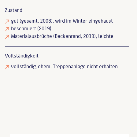
Zustand
gut
(gesamt, 2008), wird im Winter eingehaust
beschmiert
(2019)
Materialausbrüche
(Beckenrand, 2019), leichte
Vollständigkeit
vollständig
, ehem. Treppenanlage nicht erhalten
Bloch, Peter
: Ethos und Pathos: die Berliner
Bildhauerschule 1786-1914, Berlin, 1990, S. 304-
305.
Hannesen, Sabine Maria
: Der Bildhauer Constantin