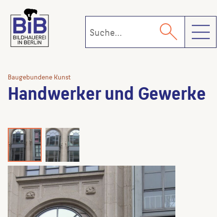
Toggl
Baugebundene Kunst
Handwerker und Gewerke