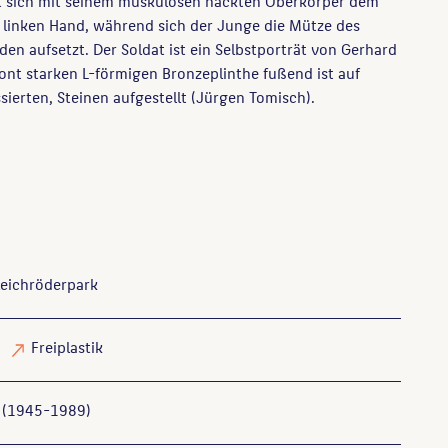
gt sich mit seinem muskulösen nackten Oberkörper dem
r linken Hand, während sich der Junge die Mütze des
den aufsetzt. Der Soldat ist ein Selbstporträt von Gerhard
ont starken L-förmigen Bronzeplinthe fußend ist auf
ierten, Steinen aufgestellt (Jürgen Tomisch).
leichröderpark
Freiplastik
 (1945-1989)