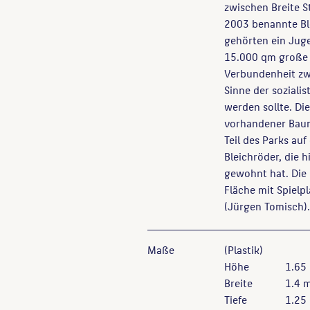
zwischen Breite 
2003 benannte Bl
gehörten ein Jug
15.000 qm große 
Verbundenheit zw
Sinne der soziali
werden sollte. D
vorhandener Baum
Teil des Parks au
Bleichröder, die h
gewohnt hat. Die P
Fläche mit Spielp
(Jürgen Tomisch).
Maße
(Plastik)
Höhe
1.65
Breite
1.4 
Tiefe
1.25