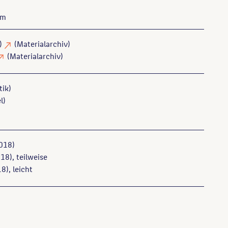
 m
k)
(Materialarchiv)
(Materialarchiv)
tik)
l)
018)
18), teilweise
8), leicht