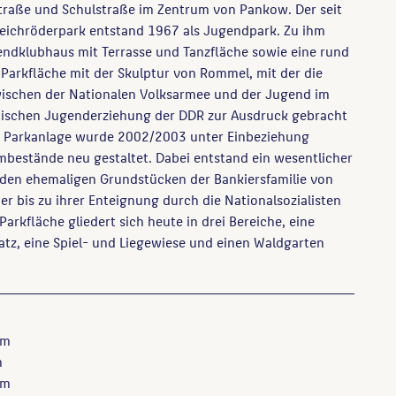
Straße und Schulstraße im Zentrum von Pankow. Der seit
eichröderpark entstand 1967 als Jugendpark. Zu ihm
endklubhaus mit Terrasse und Tanzfläche sowie eine rund
Parkfläche mit der Skulptur von Rommel, mit der die
ischen der Nationalen Volksarmee und der Jugend im
stischen Jugenderziehung der DDR zur Ausdruck gebracht
ie Parkanlage wurde 2002/2003 unter Einbeziehung
bestände neu gestaltet. Dabei entstand ein wesentlicher
f den ehemaligen Grundstücken der Bankiersfamilie von
ier bis zu ihrer Enteignung durch die Nationalsozialisten
arkfläche gliedert sich heute in drei Bereiche, eine
latz, eine Spiel- und Liegewiese und einen Waldgarten
 m
m
 m