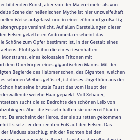
der bildenden Kunst, aber von der Malerei mehr als von
ndelte Szene der hellenischen Mythe ist hier unzweifelhaft
ginellen Weise aufgefasst und in einer kühn und großartig
ltengruppe versinnlicht. Auf allen Darstellungen dieser
 den Felsen geketteten Andromeda erscheint das
e Schöne zum Opfer bestimmt ist, in der Gestalt eines
achens. Pfuhl gab ihm die eines riesenhaften
 Monstrums, eines kolossalen Tritonen mit
nd dem Oberkörper eines gigantischen Manns. Mit der
igten Begierde des Halbmenschen, des Giganten, welchen
es schönen Weibes gelüstet, ist dieses Ungethüm aus der
 Schon hat seine brutale Faust das vom Haupt der
ederwallende weiche Haar gepackt. Voll Schauer,
ntsetzen sucht die so Bedrohte den schönen Leib von
bzubiegen. Aber die Fesseln halten sie unzerreißbar in
nt. Da erscheint der Heros, der sie zu retten gekommen
chritts setzt er den rechten Fuß auf den Felsen. Das
 der Medusa abschlug, mit der Rechten bei den
ngenhaaren gepackt haltend, streckt er dasselbe dem in