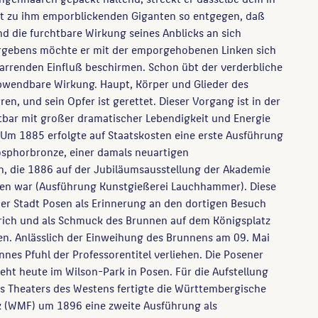
 zu ihm emporblickenden Giganten so entgegen, daß
nd die furchtbare Wirkung seines Anblicks an sich
rgebens möchte er mit der emporgehobenen Linken sich
arrenden Einfluß beschirmen. Schon übt der verderbliche
bwendbare Wirkung. Haupt, Körper und Glieder des
en, und sein Opfer ist gerettet. Dieser Vorgang ist in der
tbar mit großer dramatischer Lebendigkeit und Energie
 Um 1885 erfolgte auf Staatskosten eine erste Ausführung
osphorbronze, einer damals neuartigen
n, die 1886 auf der Jubiläumsausstellung der Akademie
hen war (Ausführung Kunstgießerei Lauchhammer). Diese
er Stadt Posen als Erinnerung an den dortigen Besuch
drich und als Schmuck des Brunnen auf dem Königsplatz
n. Anlässlich der Einweihung des Brunnens am 09. Mai
es Pfuhl der Professorentitel verliehen. Die Posener
eht heute im Wilson-Park in Posen. Für die Aufstellung
s Theaters des Westens fertigte die Württembergische
k (WMF) um 1896 eine zweite Ausführung als