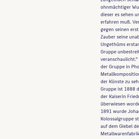
ohnmächtiger Wut
dieser es sehen u
erfahren muß. Ve
gegen seinen erst
Zauber seine una
Ungethüms erstarr
Gruppe unbestrei
veranschaulicht.“
der Gruppe in Ph
Metallkompositio
der Künste zu se
Gruppe ist 1888 d
der Kaiserin Frie
überwiesen worde
1891 wurde Johann
Kolossalgruppe st
auf dem Giebel de
Metallwarenfabri