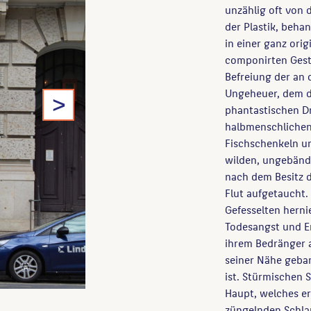
unzählig oft von 
der Plastik, beha
in einer ganz ori
componirten Gesta
Befreiung der an
>
Ungeheuer, dem di
phantastischen Dr
halbmenschlichen
Fischschenkeln u
wilden, ungebänd
nach dem Besitz d
Flut aufgetaucht.
Gefesselten herni
Todesangst und E
ihrem Bedränger a
seiner Nähe geban
ist. Stürmischen S
Haupt, welches er
züngelnden Schla