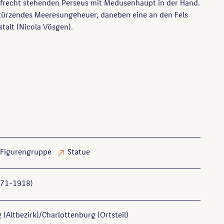
frecht stehenden Perseus mit Medusenhaupt in der Hand.
 stürzendes Meeresungeheuer, daneben eine an den Fels
talt (Nicola Vösgen).
Figurengruppe
Statue
871-1918)
 (Altbezirk)/Charlottenburg (Ortsteil)