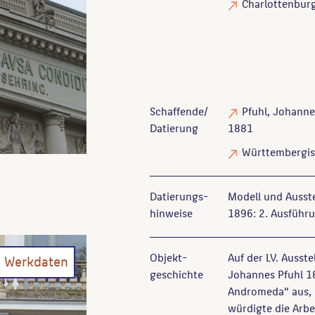
Charlottenburg
Schaffende/
Pfuhl, Johanne
Datierung
1881
Württembergis
Datierungs­
Modell und Ausst
hinweise
1896: 2. Ausführu
Objekt­
Auf der LV. Ausst
n Werkdaten
geschichte
Johannes Pfuhl 18
Andromeda“ aus, d
würdigte die Arbe