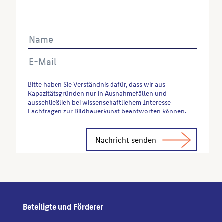
verwenden möchten, zitieren Sie bitte wie folgt:
Autor*in des Beitrages, Werktitel, URL, Datum des
Abrufes.
Bitte haben Sie Verständnis dafür, dass wir aus
Kapazitätsgründen nur in Ausnahmefällen und
ausschließlich bei wissenschaftlichem Interesse
Fachfragen zur Bildhauerkunst beantworten können.
Alternative:
Beteiligte und Förderer