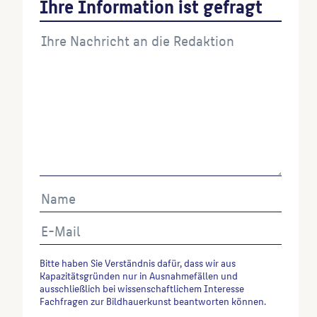
Ihre Information ist gefragt
133.
Wenn Sie einzelne Inhalte von dieser Website
verwenden möchten, zitieren Sie bitte wie folgt:
Autor*in des Beitrages, Werktitel, URL, Datum des
Abrufes.
Bitte haben Sie Verständnis dafür, dass wir aus
Kapazitätsgründen nur in Ausnahmefällen und
ausschließlich bei wissenschaftlichem Interesse
Fachfragen zur Bildhauerkunst beantworten können.