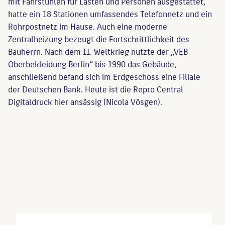
mit Fahrstühlen für Lasten und Personen ausgestattet,
hatte ein 18 Stationen umfassendes Telefonnetz und ein
Rohrpostnetz im Hause. Auch eine moderne
Zentralheizung bezeugt die Fortschrittlichkeit des
Bauherrn. Nach dem II. Weltkrieg nutzte der „VEB
Oberbekleidung Berlin“ bis 1990 das Gebäude,
anschließend befand sich im Erdgeschoss eine Filiale
der Deutschen Bank. Heute ist die Repro Central
Digitaldruck hier ansässig (Nicola Vösgen).
Trost, Heinrich
: Die Bau- und Kunstdenkmale in
der DDR, Hauptstadt Berlin I, Berlin, 1984, S. 250f..
Berlin und seine Bauten VII, Bd. A Bauten für
Handel und Gewerbe – Handel , Berlin, 1978, S.