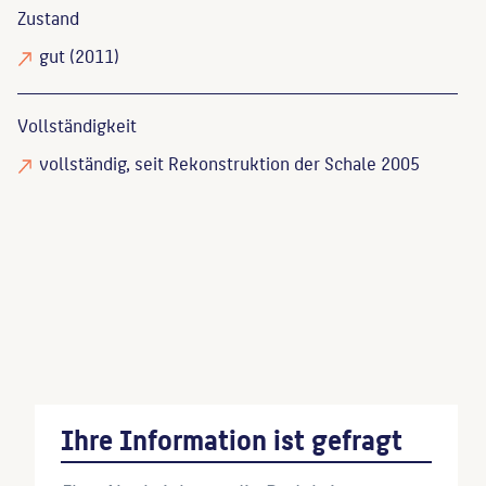
Zustand
gut
(2011)
Vollständigkeit
vollständig
, seit Rekonstruktion der Schale 2005
Weißpflug, Hainer
: Treptow-Köpenick, 2009, S.
439.
Wenn Sie einzelne Inhalte von dieser Website
verwenden möchten, zitieren Sie bitte wie folgt:
Ihre Information ist gefragt
Autor*in des Beitrages, Werktitel, URL, Datum des
Abrufes.