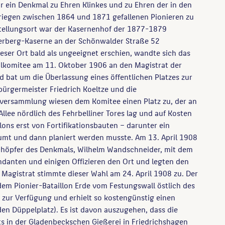
für ein Denkmal zu Ehren Klinkes und zu Ehren der in den
riegen zwischen 1864 und 1871 gefallenen Pionieren zu
stellungsort war der Kasernenhof der 1877-1879
lerberg-Kaserne an der Schönwalder Straße 52
eser Ort bald als ungeeignet erschien, wandte sich das
lkomitee am 11. Oktober 1906 an den Magistrat der
 bat um die Überlassung eines öffentlichen Platzes zur
bürgermeister Friedrich Koeltze und die
versammlung wiesen dem Komitee einen Platz zu, der an
llee nördlich des Fehrbelliner Tores lag und auf Kosten
llons erst von Fortifikationsbauten – darunter ein
umt und dann planiert werden musste. Am 13. April 1908
Schöpfer des Denkmals, Wilhelm Wandschneider, mit dem
danten und einigen Offizieren den Ort und legten den
r Magistrat stimmte dieser Wahl am 24. April 1908 zu. Der
 dem Pionier-Bataillon Erde vom Festungswall östlich des
s zur Verfügung und erhielt so kostengünstig einen
(den Düppelplatz). Es ist davon auszugehen, dass die
ts in der Gladenbeckschen Gießerei in Friedrichshagen