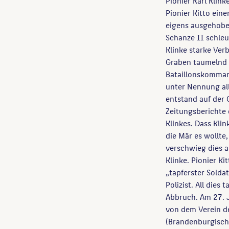
Pionier Karl Klin
Pionier Kitto ein
eigens ausgehobe
Schanze II schleud
Klinke starke Verb
Graben taumelnd v
Bataillonskomman
unter Nennung al
entstand auf der 
Zeitungsberichte
Klinkes. Dass Kli
die Mär es wollte
verschwieg dies a
Klinke. Pionier Ki
„tapferster Solda
Polizist. All dies
Abbruch. Am 27. J
von dem Verein d
(Brandenburgische