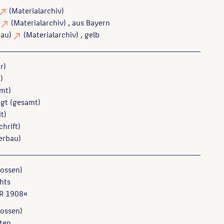
(Materialarchiv)
)
(Materialarchiv)
, aus Bayern
bau)
(Materialarchiv)
, gelb
r)
)
mt)
gt
(gesamt)
t)
chrift)
erbau)
ossen)
chts
R 1908«
ossen)
nten