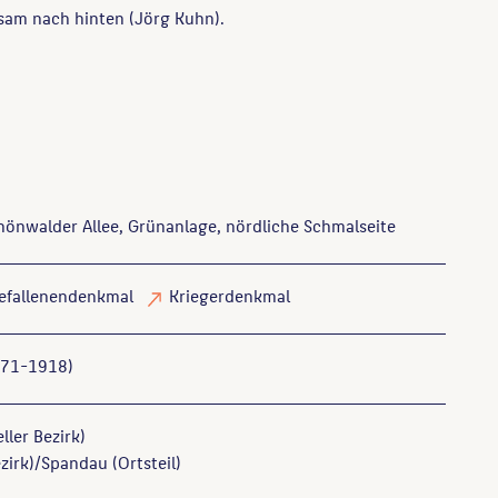
sam nach hinten (Jörg Kuhn).
chönwalder Allee, Grünanlage, nördliche Schmalseite
efallenendenkmal
Kriegerdenkmal
871-1918)
ller Bezirk)
zirk)/Spandau (Ortsteil)