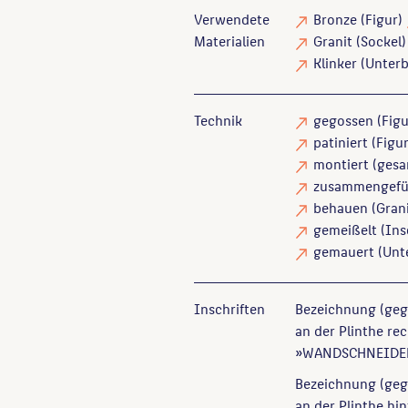
Verwendete
Bronze
(Figur)
Materialien
Granit
(Sockel
Klinker
(Unter
Technik
gegossen
(Figu
patiniert
(Figur
montiert
(gesa
zusammengefü
behauen
(Grani
gemeißelt
(Ins
gemauert
(Unt
Inschriften
Bezeichnung (geg
an der Plinthe re
»WANDSCHNEIDE
Bezeichnung (geg
an der Plinthe hi