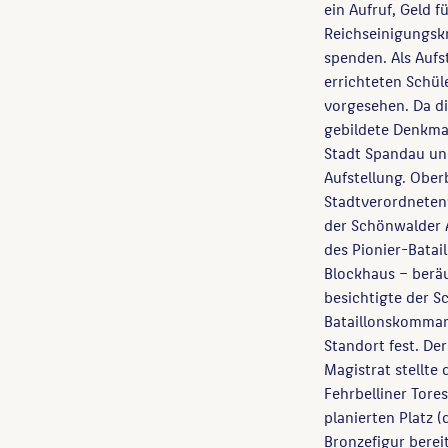
ein Aufruf, Geld 
Reichseinigungsk
spenden. Als Auf
errichteten Schü
vorgesehen. Da di
gebildete Denkma
Stadt Spandau und
Aufstellung. Ober
Stadtverordneten
der Schönwalder A
des Pionier-Batai
Blockhaus – berä
besichtigte der 
Bataillonskomman
Standort fest. De
Magistrat stellte
Fehrbelliner Tore
planierten Platz 
Bronzefigur berei