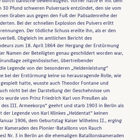
ke durch dänische Gewehrkugeln. Vorher hatte er mit dem
en 30 Pfund schweren Pulversack entzündet, den sie vom
nen Graben aus gegen den Fuß der Palisadenreihe der
erten. Bei der schnellen Explosion des Pulvers erlitt
rennungen. Der tödliche Schuss ereilte ihn, als er den
erließ. Obgleich im amtlichen Bericht des
deurs zum 18. April 1864 der Hergang der Erstürmung
ler Namen der Beteiligten genau geschildert worden war,
Grundlage zeitgenössischer, übertreibender
 die Legende von der besonderen „Heldenleistung“
nke bei der Erstürmung keine so herausragende Rolle, wie
, gespielt hatte, wusste auch Theodor Fontane und
uch nicht bei der Darstellung der Geschehnisse um
tto wurde von Prinz Friedrich Karl von Preußen als
t des III. Armeekorps“ geehrt und starb 1903 in Berlin als
 tat der Legende von Karl Klinkes „Heldentat“ keinen
anuar 1906, dem Geburtstag Kaiser Wilhelms II., erging
er Kameraden des Pionier-Bataillons von Rauch
s) Nr. 3 in Berlin an die ehemaligen Bataillonskameraden