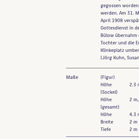
gegossen worden 
werden. Am 31. M
April 1908 verspä
Gottesdienst in d
Bülow übernahm d
Tochter und die E
Klinkeplatz umben
(Jörg Kuhn, Susan
Maße
(Figur)
Höhe
2.3
(Sockel)
Höhe
2 m,
(gesamt)
Höhe
4.3
Breite
2 m
Tiefe
2 m