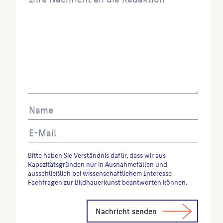
Goder, Ernst
: Plastiken, Denkmäler, Brunnen in
Berlin: Gesamtverzeichnis, Katalog, Berlin, 1993,
S. 72.
Endlich, Stefanie
: Skulpturen und Denkmäler in
Berlin, Berlin, 1990, S. 334.
Büttner, Horst
: Hauptstadt Berlin; 2. Im Bereich
Dokumentation u. Publikation bearb. von Horst
Büttner ..., 1987, S. 406.
Wenn Sie einzelne Inhalte von dieser Website
verwenden möchten, zitieren Sie bitte wie folgt:
Autor*in des Beitrages, Werktitel, URL, Datum des
Abrufes.
Bitte haben Sie Verständnis dafür, dass wir aus
Kapazitätsgründen nur in Ausnahmefällen und
ausschließlich bei wissenschaftlichem Interesse
Fachfragen zur Bildhauerkunst beantworten können.
Alternative: