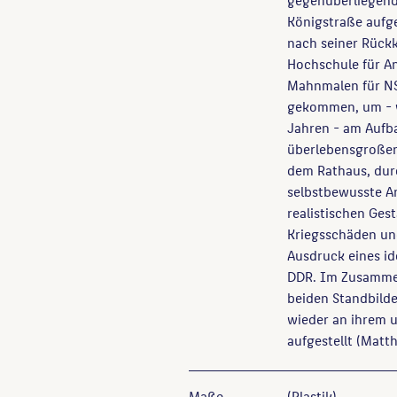
Königstraße aufge
nach seiner Rückke
Hochschule für A
Mahnmalen für NS
gekommen, um - wi
Jahren - am Aufba
überlebensgroßen
dem Rathaus, dur
selbstbewusste Arb
realistischen Ges
Kriegsschäden un
Ausdruck eines id
DDR. Im Zusammen
beiden Standbilde
wieder an ihrem 
aufgestellt (Matt
Maße
(Plastik)