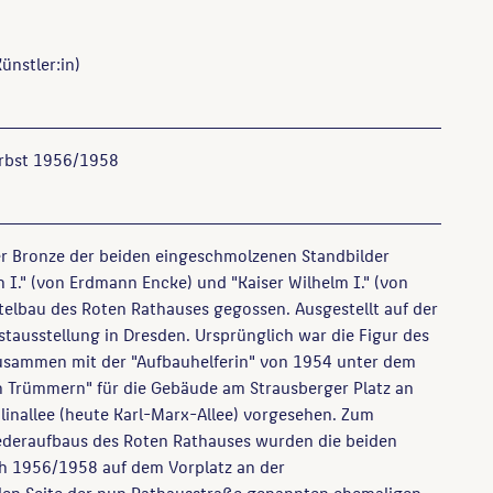
ünstler:in)
erbst 1956/1958
er Bronze der beiden eingeschmolzenen Standbilder
h I." (von Erdmann Encke) und "Kaiser Wilhelm I." (von
ttelbau des Roten Rathauses gegossen. Ausgestellt auf der
tausstellung in Dresden. Ursprünglich war die Figur des
zusammen mit der "Aufbauhelferin" von 1954 unter dem
n Trümmern" für die Gebäude am Strausberger Platz an
linallee (heute Karl-Marx-Allee) vorgesehen. Zum
ederaufbaus des Roten Rathauses wurden die beiden
ch 1956/1958 auf dem Vorplatz an der
en Seite der nun Rathausstraße genannten ehemaligen