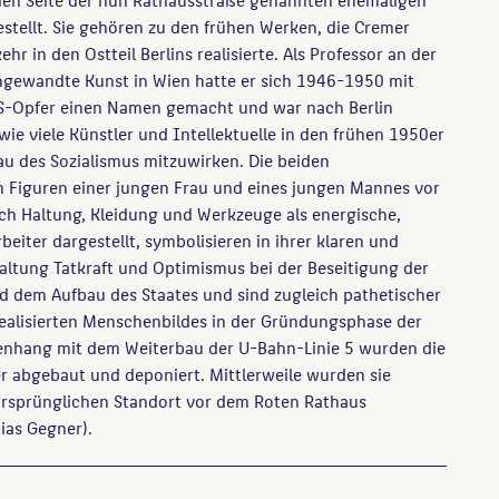
stellt. Sie gehören zu den frühen Werken, die Cremer
hr in den Ostteil Berlins realisierte. Als Professor an der
ngewandte Kunst in Wien hatte er sich 1946-1950 mit
-Opfer einen Namen gemacht und war nach Berlin
e viele Künstler und Intellektuelle in den frühen 1950er
u des Sozialismus mitzuwirken. Die beiden
 Figuren einer jungen Frau und eines jungen Mannes vor
ch Haltung, Kleidung und Werkzeuge als energische,
eiter dargestellt, symbolisieren in ihrer klaren und
taltung Tatkraft und Optimismus bei der Beseitigung der
d dem Aufbau des Staates und sind zugleich pathetischer
ealisierten Menschenbildes in der Gründungsphase der
hang mit dem Weiterbau der U-Bahn-Linie 5 wurden die
r abgebaut und deponiert. Mittlerweile wurden sie
ursprünglichen Standort vor dem Roten Rathaus
hias Gegner).