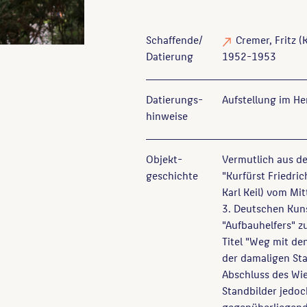
Schaffende/
Cremer, Fritz
(K
Datierung
1952-1953
Datierungs­
Aufstellung im H
hinweise
Objekt­
Vermutlich aus d
geschichte
"Kurfürst Friedric
Karl Keil) vom Mi
3. Deutschen Kuns
"Aufbauhelfers" 
Titel "Weg mit de
der damaligen Sta
Abschluss des Wi
Standbilder jedo
gegenüberliegend