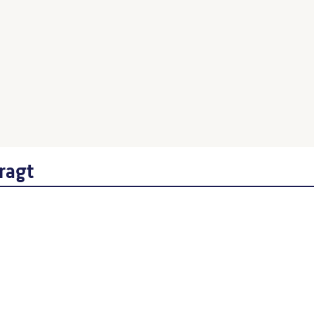
Endlich, Stefanie
: Skulpture
datiert
Brüne, Gerd
: Pathos und So
(1906-1993), 2005, S. 128 ff
ragt
Wenn Sie einzelne Inhalte von die
folgt: Autor*in des Beitrages, Wer