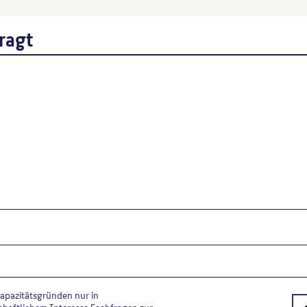
Schlosspark. Aus Berliner Sch
Reclams Kunstführer Berlin,
ragt
Lesser, Katrin
: Gartendenkma
55, 538.
Wenn Sie einzelne Inhalte von die
folgt: Autor*in des Beitrages, Wer
Kapazitätsgründen nur in