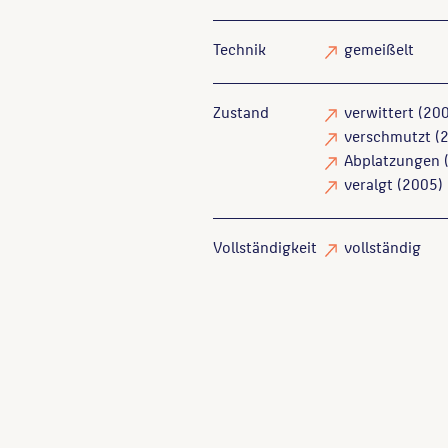
Technik
gemeißelt
Zustand
verwittert
(200
verschmutzt
(2
Abplatzungen
(
veralgt
(2005)
Vollständigkeit
vollständig
Endlich, Stefanie
: Skulpture
Wimmer, Clemens Alexander