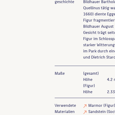
geschichte
Bildhauer Barthol
Quellinus tätig w
1660) diente Egge
Figur fragmentier
Bildhauer August 
Gesicht trägt sei
Figur im Schlossp
starker Witterung
im Park durch ein
und Dietrich Star
Maße
(gesamt)
Höhe
4.2
(Figur)
Höhe
2.3
Verwendete
Marmor
(Figur
Materialien
Sandstein
(Soc