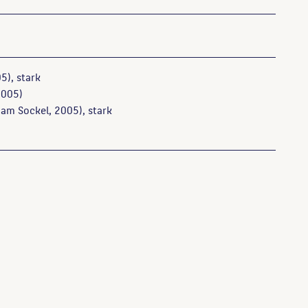
5), stark
005)
am Sockel, 2005), stark
n und Denkmäler in Berlin, Berlin, 1990, S. 27.
: Der Skulpturenschmuck im Charlottenburger