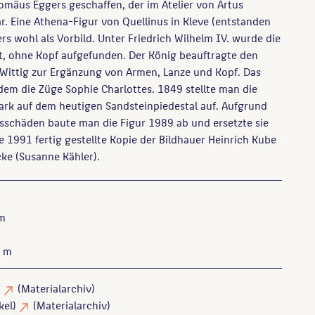
omäus Eggers geschaffen, der im Atelier von Artus
ar. Eine Athena-Figur von Quellinus in Kleve (entstanden
rs wohl als Vorbild. Unter Friedrich Wilhelm IV. wurde die
t, ohne Kopf aufgefunden. Der König beauftragte den
Wittig zur Ergänzung von Armen, Lanze und Kopf. Das
tdem die Züge Sophie Charlottes. 1849 stellte man die
ark auf dem heutigen Sandsteinpiedestal auf. Aufgrund
sschäden baute man die Figur 1989 ab und ersetzte sie
e 1991 fertig gestellte Kopie der Bildhauer Heinrich Kube
cke (Susanne Kähler).
 m
3 m
)
(Materialarchiv)
kel)
(Materialarchiv)