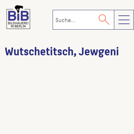
Toggl
Wutschetitsch, Jewgeni
Sowjetisches
Ehrendenkmal
()