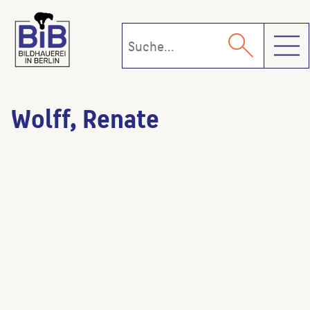
Toggl
Wolff, Renate
Goldene Stunde
(Bildhauer:in)