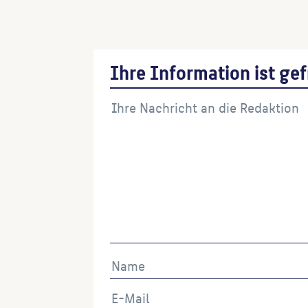
Germania als Beschützerin der bildend
(Bildhauer:in)
Ihre Information ist gef