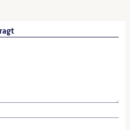
en Künste
ragt