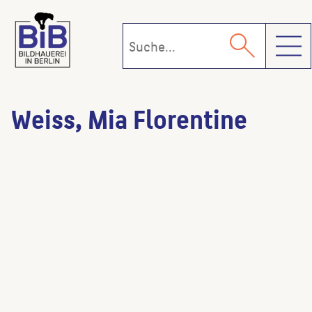
Toggl
Weiss, Mia Florentine
Love Hate
(Künstler:in)