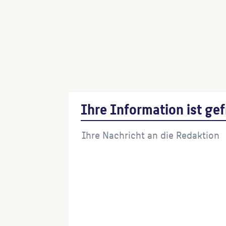
Brunnen und Fassadenfiguren
(Künstler:in)
Känguruh
(Künstler:in)
Erdkugelbrunnen
(Künstler:in)
Ihre Information ist gef