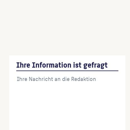
Giebelwandmalerei
(Künstler:in)
Kleiner Brunnen
(Architekt:in)
Ihre Information ist gefragt