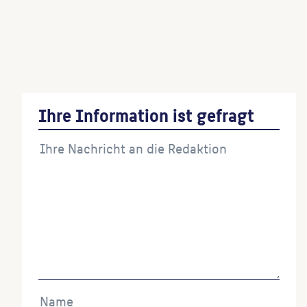
Zwei Brückenfiguren des östlichen
Brückenkopfes der Glienicker Brücke
(Künstler:in)
Ihre Information ist gefragt