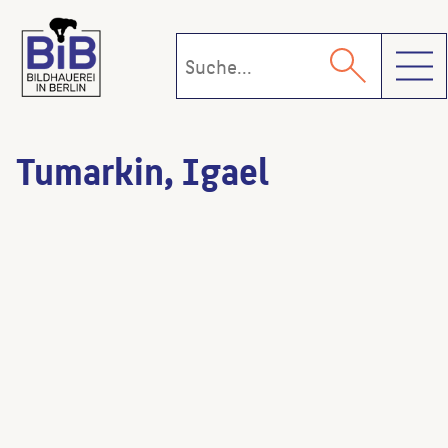
Toggl
Tumarkin, Igael
Bertold Brecht
(Bildhauer:in)