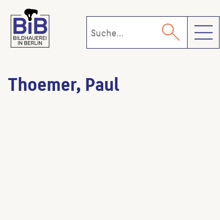
Toggl
Thoemer, Paul
Landgericht III
(Architekt:in)