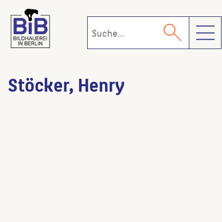
Toggl
Stöcker, Henry
Flugobjekte
(Künstler:in)