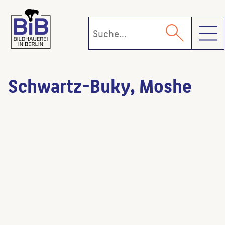
Toggl
Schwartz-Buky, Moshe
Steinskulptur
(Künstler:in)