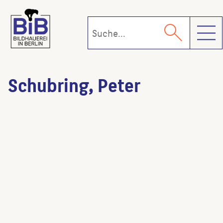
Toggl
Schubring, Peter
Monumentalbrunnen
(Künstler:in)