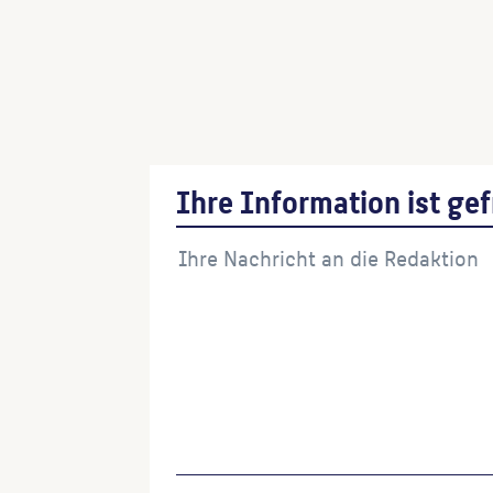
Hüter der Schwelle
(Künstler:in)
Katze
(Künstler:in)
Dogs hole – Tunnel-Memorial
(Künstler:in)
Ihre Information ist gef