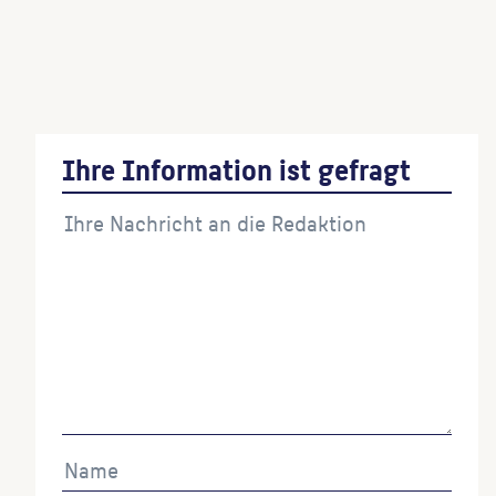
Urania
(Bildhauer:in der Nachschöpfung)
Vier Putten (Jahreszeiten; Gartenkünste)
(Bildhauer:in der Kopie)
Ihre Information ist gefragt