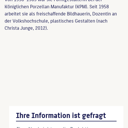
Königlichen Porzellan Manufaktur (KPM). Seit 1958
arbeitet sie als freischaffende Bildhauerin, Dozentin an
der Volkshochschule, plastisches Gestalten (nach
Christa Junge, 2012).
Gedenktafel für Bruno Taut
(Künstler:in)
Taube, Denkmal für die erste deutsche
Fliegerin, Melli Beese
(Künstler:in)
Ihre Information ist gefragt