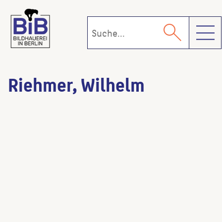
Toggl
Riehmer, Wilhelm
Riehmers Hofgarten
(Architekt:in)