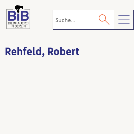
Toggl
Rehfeld, Robert
Plastische Körper – Große Blüten
(Künstler:in)