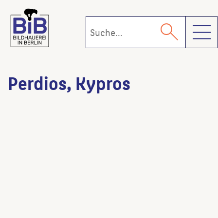
Toggl
Perdios, Kypros
Ponyreiter
(Künstler:in)