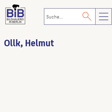
Toggl
Ollk, Helmut
Geschäftshaus Kurfürstendamm 44
(Architekt:in)