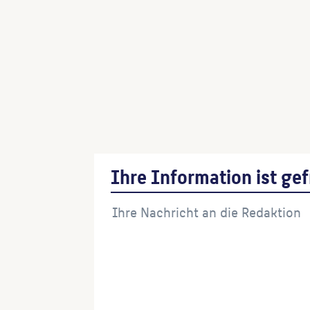
„Non scholae sed vitae discimus“
(Bildhauer:in)
Leopold v. Buch
(Künstler:in)
Johannes Müller
(Bildhauer:in)
Bacchus
(Bildhauer:in)
Ihre Information ist gef