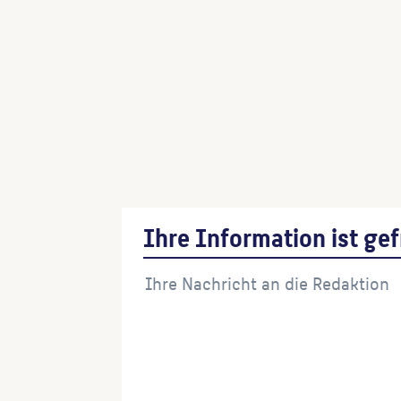
CorTen-Stahl-Säule
(Künstler:in)
Zeit-Wege-Zeit
(Künstler:in)
Freiplastik (Ewiger Frieden)
(Künstler:in
Ihre Information ist gef