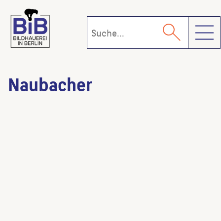
Toggl
Naubacher
Staffelläufer
(Steinmetz:in)