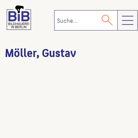
Toggl
Möller, Gustav
St. Lukas-Kirche
(Architekt:in)