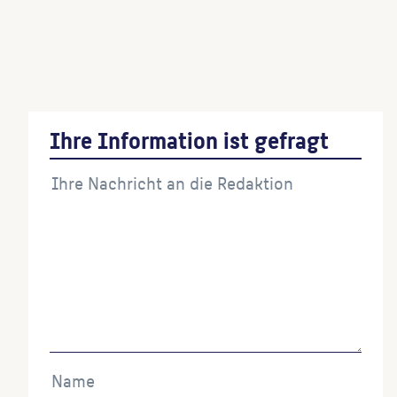
Gemeindehaus der evangelischen Gemeinde
Giesensdorf
(Architekt:in)
Hansabrücke
()
Ihre Information ist gefragt