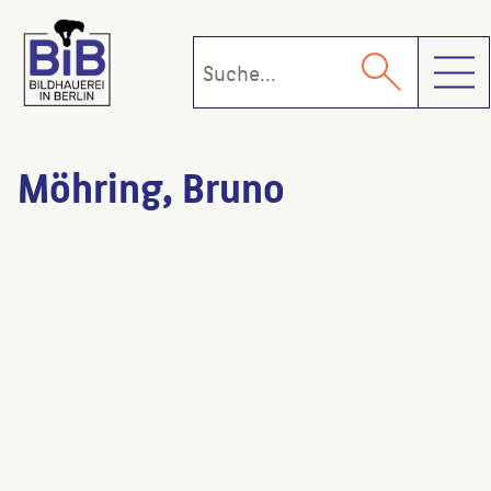
Toggl
Möhring, Bruno
Haus Burchardt
(Architekt:in)