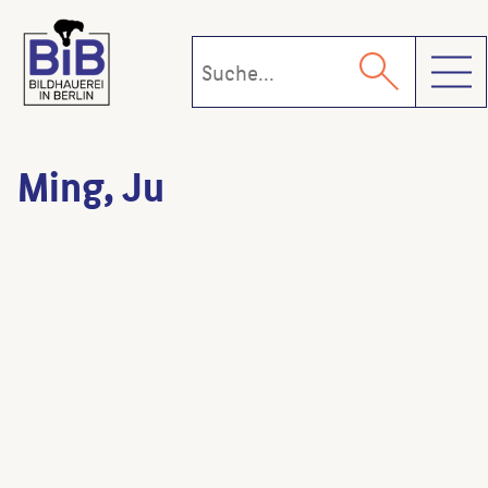
Toggl
Ming, Ju
Ungebrochener Taiji-Fluss
(Künstler:in)