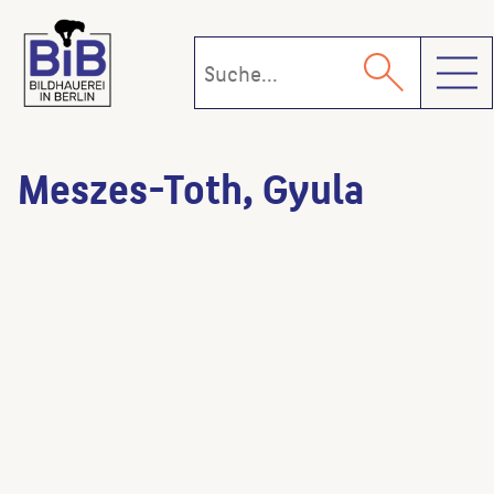
Toggl
Meszes-Toth, Gyula
Mutter und Kind
(Künstler:in)