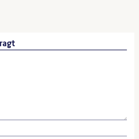
n – 12 Speere der Sonne hinterhergeworfen
ragt