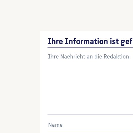
12 Speere der Sonne entgegen geworfe
(Künstler:in)
Ihre Information ist gef