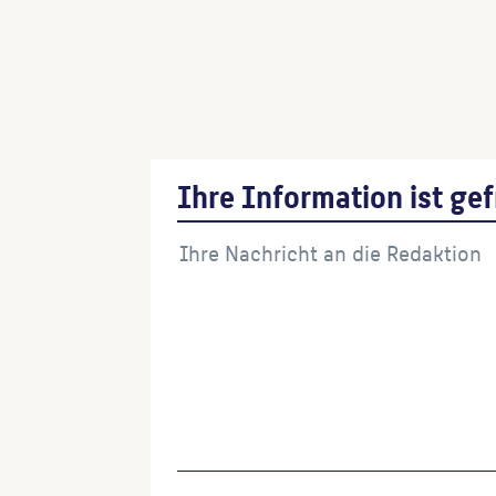
Mahnmal
(Bildhauer:in)
Büstendenkmal Karl Marx
(Bildhauer:in)
Ihre Information ist gef