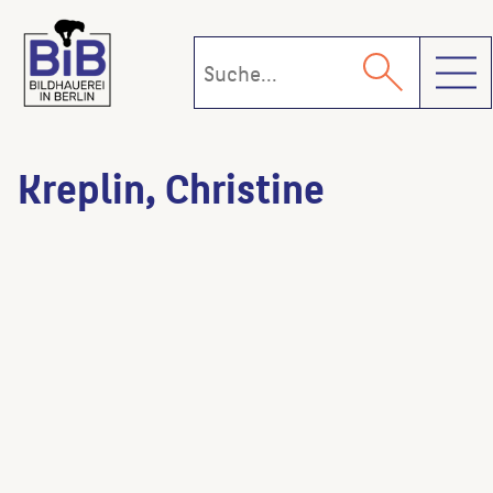
Toggl
Kreplin, Christine
Weinhaus Huth
(Architekt:in der
Rekonstruktion)