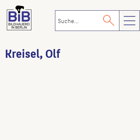
Toggl
Kreisel, Olf
Leitung und Linie
(Künstler:in)