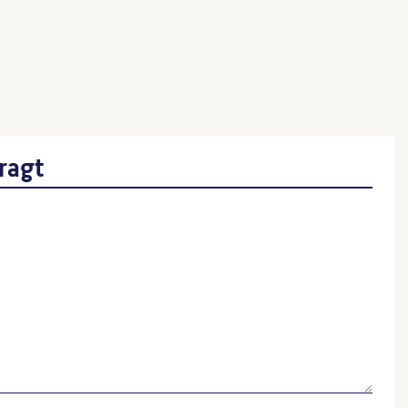
rbeitern
nmetz)
ragt