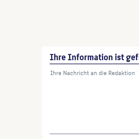
Darstellung von Hafen- und Transporta
(Steinmetz)
Reliefs mit Arbeiterdarstellungen
(Stei
Hafenarbeiter
(Steinmetz:in)
Ihre Information ist gef