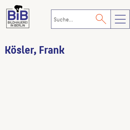
Toggl
Kösler, Frank
Meleager
(Bildhauer:in der
Kopie)