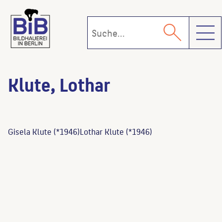
Toggl
Klute, Lothar
Gisela Klute (*1946)Lothar Klute (*1946)
Elastische Plastik
(Künstler:in)