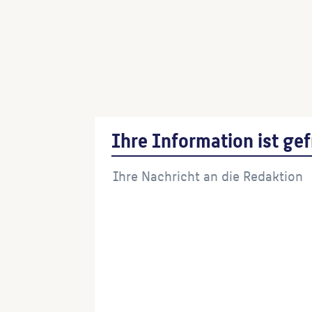
Portalkreuz der Kirche am Hohenzoller
(Architekt:in)
Kirche der Gemeinde am Hohenzollernp
(Architekt:in)
Ihre Information ist gef