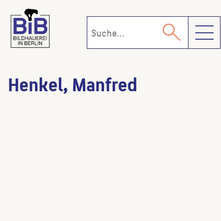
Toggl
Henkel, Manfred
Wolkensprache I
(Künstler:in)